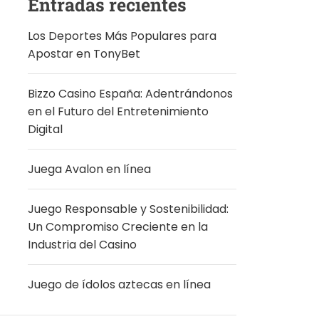
Entradas recientes
Los Deportes Más Populares para
Apostar en TonyBet
Bizzo Casino España: Adentrándonos
en el Futuro del Entretenimiento
Digital
Juega Avalon en línea
Juego Responsable y Sostenibilidad:
Un Compromiso Creciente en la
Industria del Casino
Juego de ídolos aztecas en línea