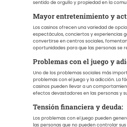
sentido de orgullo y propiedad en la comun
Mayor entretenimiento y act
Los casinos ofrecen una variedad de opci
espectáculos, conciertos y experiencias 
convertirse en centros sociales, fomenta
oportunidades para que las personas se re
Problemas con el juego y adi
Uno de los problemas sociales más import
problemas con el juego y la adicción. La fác
casinos pueden llevar a un comportamien
efectos devastadores en las personas y sus
Tensión financiera y deuda:
Los problemas con el juego pueden genera
las personas que no pueden controlar sus h