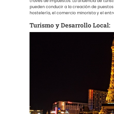
través de impuestos. La afluencia de turi
pueden conducir a la creación de puestos d
hostelería, el comercio minorista y el ent
Turismo y Desarrollo Local: