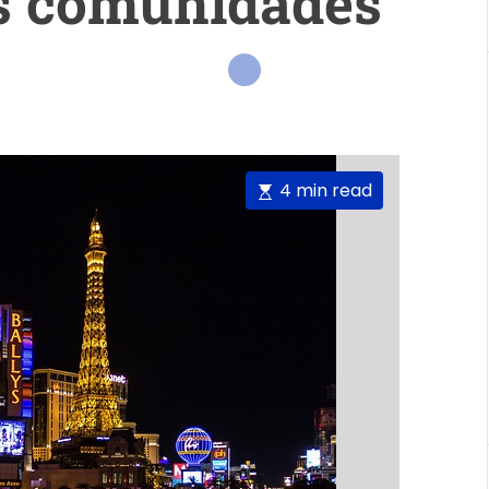
as comunidades
E
4 min read
s
t
i
m
a
t
e
d
r
e