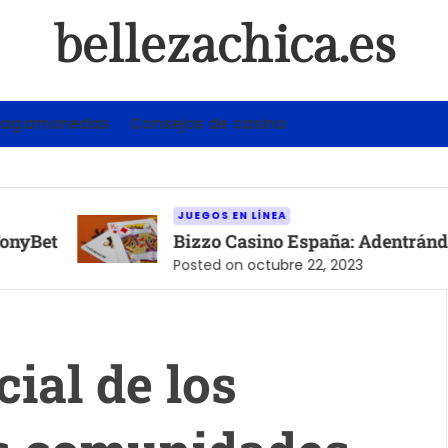
bellezachica.es
ragamonedas
Consejos de casino
JUEGOS EN LÍNEA
Bizzo Casino España: Adentrándonos en e
Posted on
octubre 22, 2023
ial de los