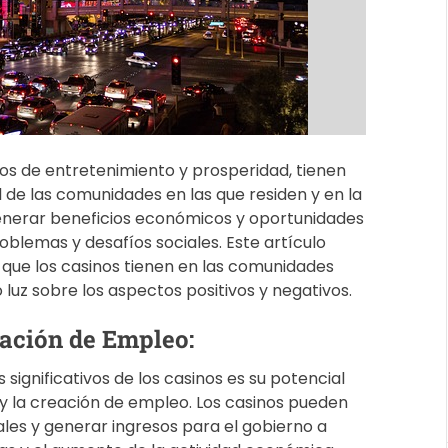
a
d
t
i
m
e
os de entretenimiento y prosperidad, tienen
 de las comunidades en las que residen y en la
generar beneficios económicos y oportunidades
oblemas y desafíos sociales. Este artículo
l que los casinos tienen en las comunidades
 luz sobre los aspectos positivos y negativos.
ación de Empleo:
significativos de los casinos es su potencial
y la creación de empleo. Los casinos pueden
ales y generar ingresos para el gobierno a