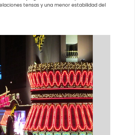
elaciones tensas y una menor estabilidad del